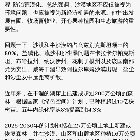
程-防治荒漠化。总统强调，沙漠地区不应仅被视为
环境问题，也应被视为新经济机遇的来源。他指出发
展苗圃、牧场畜牧业、开心果种植园和生态旅游的重
要性。
回顾一下，沙漠和半沙漠约占乌兹别克斯坦领土的
80%。盐碱化、流沙和沙尘暴问题在卡拉卡尔帕克斯
坦、布哈拉州、纳沃伊州、花剌子模州以及该国南部
尤为突出。咸海干涸导致阿拉尔库姆沙漠出现，盐尘
和沙尘从中远距离扩散。
近年来，在干涸的湖床上已建成超过200万公顷的森
林。根据国家《绿色空间》计划，已种植超过10亿株
树苗。五年内绿化率从8%提高到14.3%。
2026-2030年的计划包括在127万公顷土地上新建或
恢复森林，并在沙漠、山区和山麓地区种植1.6万公顷