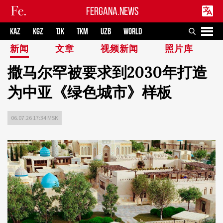
FERGANA.NEWS
KAZ
KGZ
TJK
TKM
UZB
WORLD
新闻
文章
视频新闻
照片库
撒马尔罕被要求到2030年打造
为中亚《绿色城市》样板
06.07.26 17:34 MSK