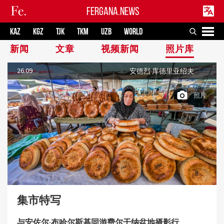
FERGANA.NEWS
KAZ
KGZ
TJK
TKM
UZB
WORLD
新闻
文章
视频新闻
照片库
26.09
安德烈·库德里亚绍夫
照片
集市特写
与安佐尔·布哈尔斯基同游费尔干纳盆地摄影行