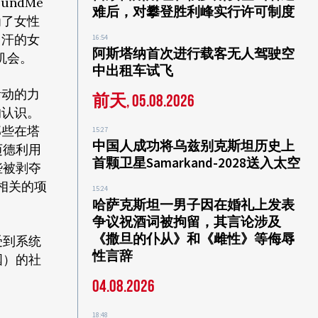
ndMe
难后，对攀登胜利峰实行许可制度
为了女性
富汗的女
16:54
阿斯塔纳首次进行载客无人驾驶空
机会。
中出租车试飞
活动的力
前天, 05.08.2026
的认识。
那些在塔
15:27
中国人成功将乌兹别克斯坦历史上
迈德利用
首颗卫星Samarkand-2028送入太空
些被剥夺
相关的项
15:24
哈萨克斯坦一男子因在婚礼上发表
争议祝酒词被拘留，其言论涉及
《撒旦的仆从》和《雌性》等侮辱
受到系统
性言辞
国）的社
04.08.2026
18:48