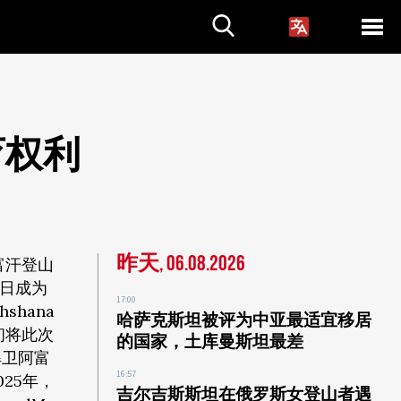
育权利
昨天, 06.08.2026
富汗登山
1日成为
17:00
hana
哈萨克斯坦被评为中亚最适宜移居
初将此次
的国家，土库曼斯坦最差
捍卫阿富
16:57
25年，
吉尔吉斯斯坦在俄罗斯女登山者遇