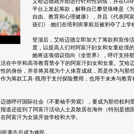
艾哈迈德就开始进行针对性训练，并在GoFu
平台上发起筹款，解释自己攀登珠峰是《
自由、教育和心理健康》，并且《代表阿
孩们》-她们在塔利班掌权后被剥夺了上学
登顶后，艾哈迈德立即加大了筹款和宣传
度，以提高人们对阿富汗妇女和女童处境
她将这项倡议指向《全世界》，呼吁支持
生活在中学和高等教育禁令下的阿富汗妇女和女童。艾哈
女性的身份，并非将其视为个人体育成就，而是作为与那
作为筹款工具-既用于支付探险费用，也用于未来与教育
·艾哈迈德呼吁国际社会《不要袖手旁观》，要成为那些权利
该报道还提到了阿富汗活动人士及散居在海外（特别是德
求在阿富汗为女孩开放学校和大学。
利班袭击后成为难民。