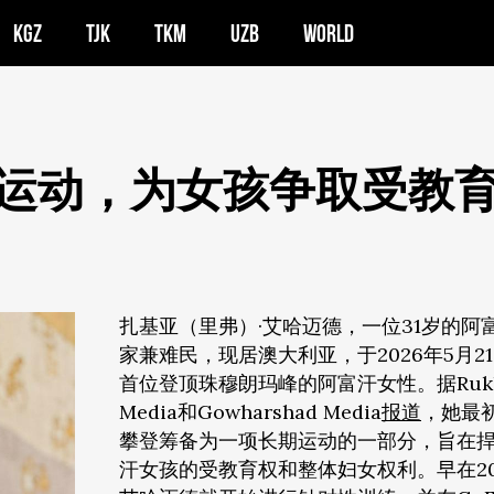
KGZ
TJK
TKM
UZB
WORLD
运动，为女孩争取受教
扎基亚（里弗）·艾哈迈德，一位31岁的阿
家兼难民，现居澳大利亚，于2026年5月2
首位登顶珠穆朗玛峰的阿富汗女性。据Rukhs
Media和Gowharshad Media
报道
，她最
攀登筹备为一项长期运动的一部分，旨在
汗女孩的受教育权和整体妇女权利。早在20