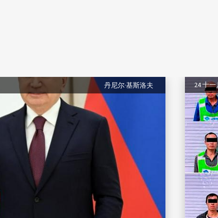
24 十
丹尼尔·基斯洛夫