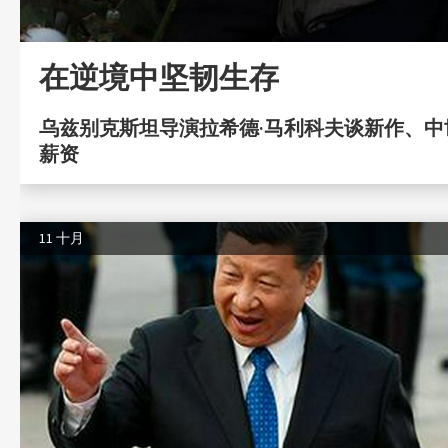
在逆境中坚韧生存
乌兹别克斯坦导演拉希德·马利科夫谈新作、
薪资
11 十月