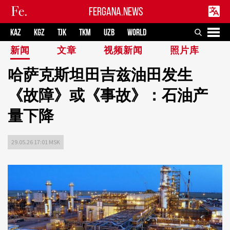
FERGANA.NEWS
KAZ
KGZ
TJK
TKM
UZB
WORLD
新闻
文章
视频新闻
照片库
哈萨克斯坦田吉兹油田发生
《故障》或《事故》：石油产
量下降
29.05.26 17:01 MSK