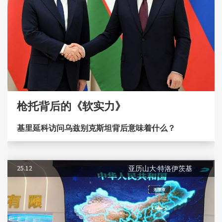
枪托背后的《软实力》
基里延科访问乌兹别克斯坦背后意味着什么？
25.12
亚历山大·特洛伊茨基