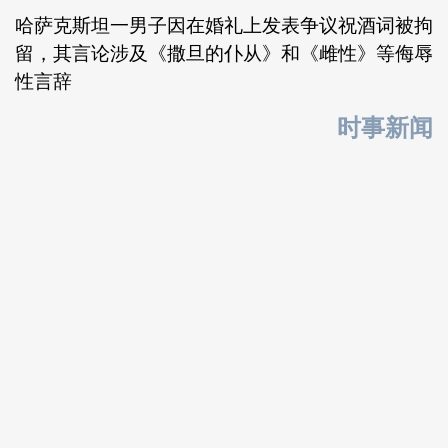
哈萨克斯坦一男子因在婚礼上发表争议祝酒词被拘
留，其言论涉及《撒旦的仆从》和《雌性》等侮辱
性言辞
时事新闻