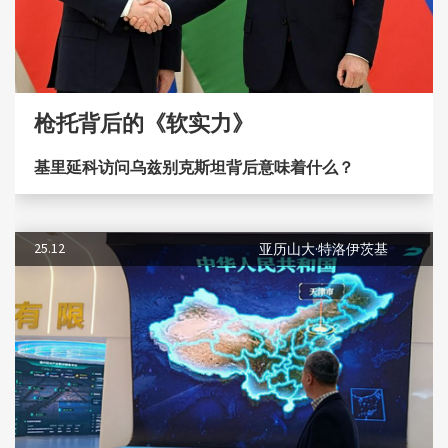
枪托背后的《软实力》
基里延科访问乌兹别克斯坦背后意味着什么？
25.12
亚历山大·特洛伊茨基