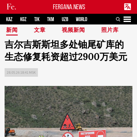
FERGANA.NEWS
KAZ
KGZ
TJK
TKM
UZB
WORLD
新闻
文章
视频新闻
照片库
吉尔吉斯斯坦多处铀尾矿库的
生态修复耗资超过2900万美元
28.05.26 18:41 MSK