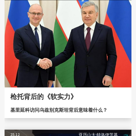
枪托背后的《软实力》
基里延科访问乌兹别克斯坦背后意味着什么？
25.12
亚历山大·特洛伊茨基