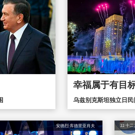
幸福属于有目
困
乌兹别克斯坦独立日民
22 十
安德烈·库德里亚肖夫