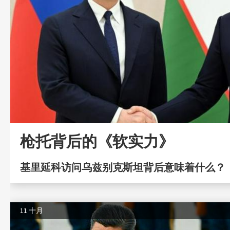
枪托背后的《软实力》
基里延科访问乌兹别克斯坦背后意味着什么？
11 十月