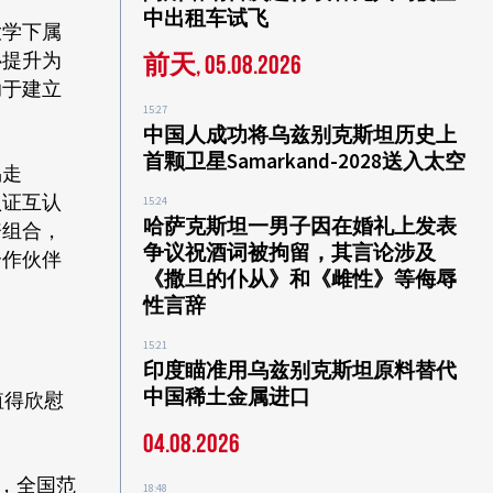
中出租车试飞
大学下属
心提升为
前天, 05.08.2026
助于建立
15:27
中国人成功将乌兹别克斯坦历史上
首颗卫星Samarkand-2028送入太空
易走
认证互认
15:24
哈萨克斯坦一男子因在婚礼上发表
资组合，
争议祝酒词被拘留，其言论涉及
合作伙伴
《撒旦的仆从》和《雌性》等侮辱
性言辞
15:21
印度瞄准用乌兹别克斯坦原料替代
中国稀土金属进口
值得欣慰
04.08.2026
，全国范
18:48