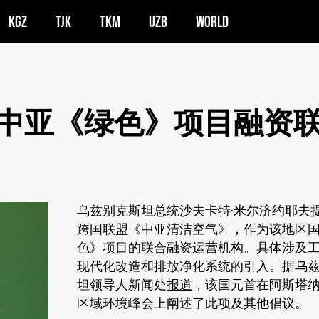
KGZ
TJK
TKM
UZB
WORLD
中亚《绿色》项目融资
乌兹别克斯坦总统沙夫卡特·米尔济约耶夫
跨国联盟《中亚清洁空气》，作为该地区
色》项目的联合融资运营机构。具体涉及
现代化改造和排放净化系统的引入。据乌
坦领导人新闻处
报道
，该国元首在阿斯塔
区域环境峰会上阐述了此项及其他倡议。