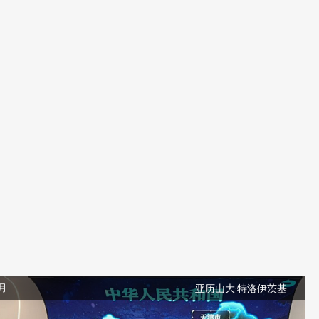
二月
亚历山大·特洛伊茨基