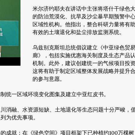
米尔济约耶夫在讲话中主张将塔什干绿色
的防治荒漠化、抗旱及沙尘暴早期预警中
区域性机构。他指出，整合科研力量将有
有效的土壤退化和盐尘排放监测系统。
乌兹别克斯坦总统倡议建立《中亚绿色贸
廊》，包括实施优惠海关制度及生态产品
机制。此外，建议创建统一的气候项目投
这将有助于制定区域整体发展战略并提升
的参与意愿。
编制统一区域环境变化图集及建立中亚红皮书。
冰川消融、水资源短缺、土地退化等生态问题十分严峻，
题列为优先事项。
的成就：在《绿色空间》项目框架下已种植约100万棵树