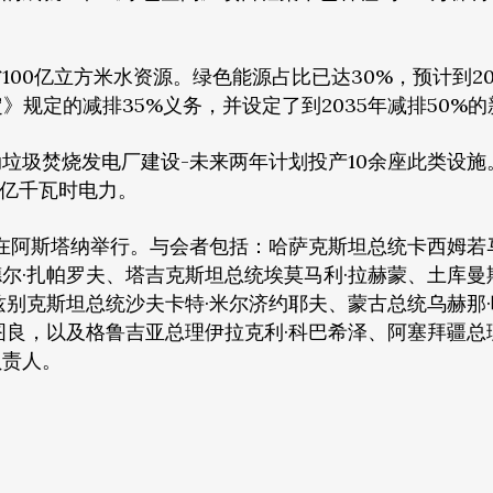
00亿立方米水资源。绿色能源占比已达30%，预计到20
》规定的减排35%义务，并设定了到2035年减排50%
垃圾焚烧发电厂建设-未来两年计划投产10余座此类设施
2亿千瓦时电力。
24日在阿斯塔纳举行。与会者包括：哈萨克斯坦总统卡西姆若
尔·扎帕罗夫、塔吉克斯坦总统埃莫马利·拉赫蒙、土库曼
兹别克斯坦总统沙夫卡特·米尔济约耶夫、蒙古总统乌赫那
图良，以及格鲁吉亚总理伊拉克利·科巴希泽、阿塞拜疆总
负责人。