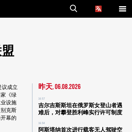
联盟
昨天, 06.08.2026
提议成立
国家《绿
16:57
工业设施
吉尔吉斯斯坦在俄罗斯女登山者遇
兹别克斯
难后，对攀登胜利峰实行许可制度
纳开幕的
16:54
阿斯塔纳首次进行载客无人驾驶空