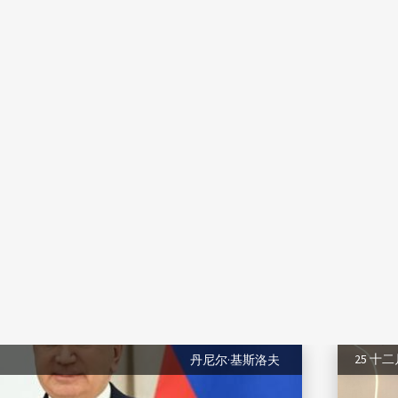
25 十
丹尼尔·基斯洛夫