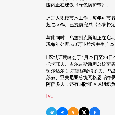
围内正在建设《绿色防护带》。
通过大规模节水工作，每年可节省1
超过50%。已提前完成《巴黎协定
与此同时，乌兹别克斯坦正在启动
现每年处理550万吨垃圾并生产2
ℹ️ 区域环境峰会于4月22日至
托卡耶夫、吉尔吉斯斯坦总统萨德
谢尔达尔·别尔德穆哈梅多夫、乌
苏赫、亚美尼亚总统瓦格恩·哈恰
阿萨多夫，还有国际和区域组织