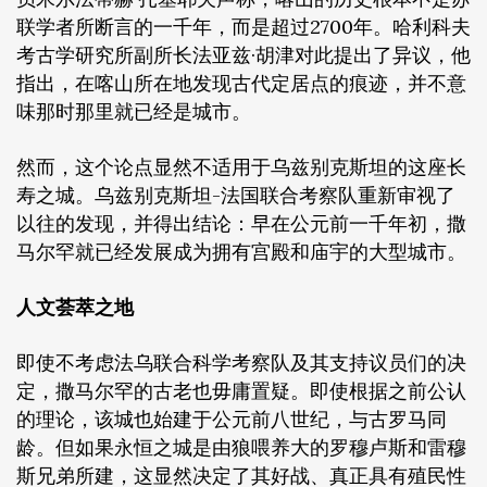
联学者所断言的一千年，而是超过2700年。哈利科夫
考古学研究所副所长法亚兹·胡津对此提出了异议，他
指出，在喀山所在地发现古代定居点的痕迹，并不意
味那时那里就已经是城市。
然而，这个论点显然不适用于乌兹别克斯坦的这座长
寿之城。乌兹别克斯坦-法国联合考察队重新审视了
以往的发现，并得出结论：早在公元前一千年初，撒
马尔罕就已经发展成为拥有宫殿和庙宇的大型城市。
人文荟萃之地
即使不考虑法乌联合科学考察队及其支持议员们的决
定，撒马尔罕的古老也毋庸置疑。即使根据之前公认
的理论，该城也始建于公元前八世纪，与古罗马同
龄。但如果永恒之城是由狼喂养大的罗穆卢斯和雷穆
斯兄弟所建，这显然决定了其好战、真正具有殖民性