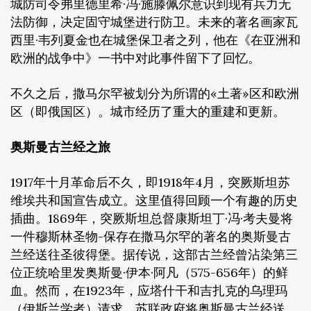
城防司令弗里德里希·冯·施滕佩尔意识到现有兵力无
法防御，决定固守城堡进行防卫。未来的著名画家瓦
西里·韦列夏金也在城堡保卫者之列，他在《在亚洲和
欧洲的战争中》一书中对此事件留下了回忆。
不久之后，撒马尔罕被划分为所谓的«土著»区和欧洲
区（即俄国区）。城市经历了重大的重建和更新。
奥斯曼古兰经之旅
1917年十月革命后不久，即1918年4月，突厥斯坦苏
维埃共和国宣告成立。这里值得回顾一个有趣的历史
插曲。1869年，突厥斯坦总督康斯坦丁·冯·考夫曼将
一件穆斯林圣物-保存在撒马尔罕的著名的奥斯曼古
兰经送往圣彼得堡。据传说，这部古兰经曾沾染第三
位正统哈里发奥斯曼·伊本·阿凡（575-656年）的鲜
血。然而，在1923年，应塔什干和吉扎克的乌理玛
（伊斯兰学者）请求，苏联政府将奥斯曼古兰经送