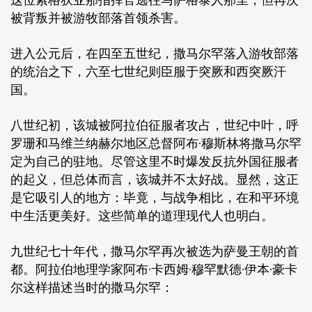
被背叛并被游牧部落首领杀害。
进入公元后，在四至五世纪，撒马尔罕落入游牧部落
的统治之下，六至七世纪则臣服于突厥和西突厥汗
国。
八世纪初，该城被阿拉伯征服者攻占，世纪中叶，呼
罗珊和马维兰纳赫尔地区总督阿布·穆斯林将撒马尔罕
定为自己的驻地。尽管这里不时爆发反抗外国征服者
的起义，但总体而言，该城并不太好战。显然，这正
是它吸引人的地方：毕竟，与战争相比，在和平环境
中生活更美好。这些简单的道理现代人也明白。
九世纪七十年代，撒马尔罕再次被选为萨曼王朝的首
都。阿拉伯地理学家阿布·卡西姆·穆罕默德·伊本·豪卡
尔这样描述当时的撒马尔罕：