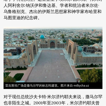
人阿利舍尔·纳沃伊和鲁达基、学者和统治者米尔佐·
乌鲁格别克、杰出的伊斯兰思想家和神学家布哈里和
马图里迪的纪念碑。
雷吉斯坦广场是撒马尔罕的标志性建筑。图片来自 milliycha.uz
对于现任总统沙夫卡特·米尔济约耶夫来说，撒马尔罕
也非陌生之城。2001年至2003年，米尔济约耶夫曾