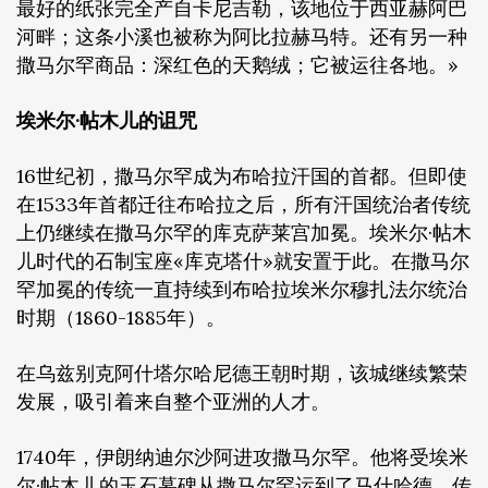
最好的纸张完全产自卡尼吉勒，该地位于西亚赫阿巴
河畔；这条小溪也被称为阿比拉赫马特。还有另一种
撒马尔罕商品：深红色的天鹅绒；它被运往各地。»
埃米尔·帖木儿的诅咒
16世纪初，撒马尔罕成为布哈拉汗国的首都。但即使
在1533年首都迁往布哈拉之后，所有汗国统治者传统
上仍继续在撒马尔罕的库克萨莱宫加冕。埃米尔·帖木
儿时代的石制宝座«库克塔什»就安置于此。在撒马尔
罕加冕的传统一直持续到布哈拉埃米尔穆扎法尔统治
时期（1860-1885年）。
在乌兹别克阿什塔尔哈尼德王朝时期，该城继续繁荣
发展，吸引着来自整个亚洲的人才。
1740年，伊朗纳迪尔沙阿进攻撒马尔罕。他将受埃米
尔·帖木儿的玉石墓碑从撒马尔罕运到了马什哈德。传