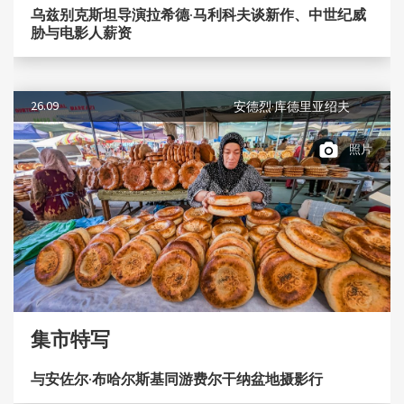
乌兹别克斯坦导演拉希德·马利科夫谈新作、中世纪威
胁与电影人薪资
26.09
安德烈·库德里亚绍夫
照片
集市特写
与安佐尔·布哈尔斯基同游费尔干纳盆地摄影行