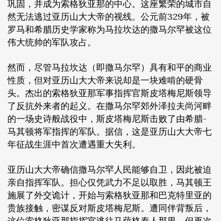
巩固，并成为索格狄亚那的中心。这座繁荣的城市自
然无法逃过亚历山大大帝的视线。公元前329年，被
罗马和希腊历史学家称为马拉坎达的撒马尔罕被这位
伟大统帅的军队攻占。
然而，尽管马拉坎达（即撒马尔罕）具有和平的商业
性质，但对亚历山大大帝来说却是一块难啃的硬骨
头。杰出的索格狄亚那军事指挥官斯皮塔梅尼斯领导
了反抗外来者的起义。在撒马尔罕郊外泽拉夫尚河畔
的一场史诗般战役中，斯皮塔梅尼斯击败了由希腊-
马其顿将军指挥的军队。据信，这是亚历山大大帝七
年征战生涯中首次遭遇重大失利。
亚历山大大帝确信撒马尔罕人民能够自卫，因此被迫
亲自指挥军队。担心仅凭武力不足以取胜，马其顿王
施展了外交诡计，开始与索格狄亚那和巴克特里亚的
贵族接触，密谋反对斯皮塔梅尼斯。遭同伴背叛后，
这位索格狄亚那指挥官逃往马萨格泰人那里，但再次