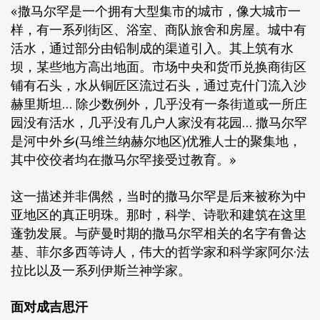
«撒马尔罕是一个拥有大型集市的城市，像大城市一
样，有一系列街区、浴室、商队旅舍和房屋。城中有
活水，通过部分由铅制成的渠道引入。其上筑有水
坝，某些地方高出地面。市场中央和货币兑换商街区
铺有石头，水从铜匠区流过石头，通过克什门流入沙
赫里斯坦… 除少数例外，几乎没有一条街道或一所庄
园没有活水，几乎没有几户人家没有花园… 撒马尔罕
是河中外乡(马维兰纳赫尔地区)优雅人士的聚集地，
其中佼佼者均在撒马尔罕接受过教育。»
这一描述并非偶然，当时的撒马尔罕是后来被称为中
亚地区的真正明珠。那时，科学、诗歌和建筑在这里
蓬勃发展。与萨曼时期的撒马尔罕相关的名字有鲁达
基、菲尔多西等诗人，伟大的哲学家和科学家阿尔·法
拉比以及一系列伊斯兰神学家。
面对成吉思汗