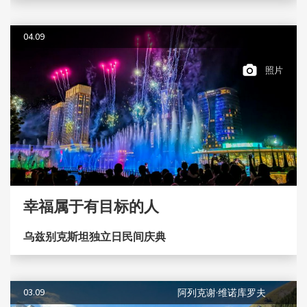
04.09
照片
幸福属于有目标的人
乌兹别克斯坦独立日民间庆典
03.09
阿列克谢·维诺库罗夫