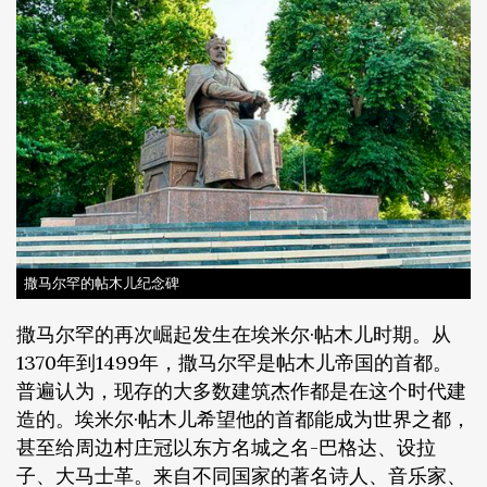
撒马尔罕的帖木儿纪念碑
撒马尔罕的再次崛起发生在埃米尔·帖木儿时期。从
1370年到1499年，撒马尔罕是帖木儿帝国的首都。
普遍认为，现存的大多数建筑杰作都是在这个时代建
造的。埃米尔·帖木儿希望他的首都能成为世界之都，
甚至给周边村庄冠以东方名城之名-巴格达、设拉
子、大马士革。来自不同国家的著名诗人、音乐家、