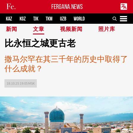
FERGANA.NEWS
KAZ
KGZ
TJK
TKM
UZB
WORLD
新闻
文章
视频新闻
照片库
比永恒之城更古老
撒马尔罕在其三千年的历史中取得了
什么成就？
18.10.25 19:05 MSK