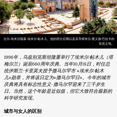
古尔-埃米尔陵墓-埃米尔·帖木儿、他的部分后裔以及其导师米尔·赛义德·巴拉卡的
安息之地。
1996年，乌兹别克斯坦隆重举行了埃米尔·帖木儿（塔
梅尔兰）诞辰660周年庆典。当年10月18日，时任总
统伊斯兰·卡里莫夫授予撒马尔罕市
«
埃米尔·帖木
儿
»
勋章，并将该日定为
«
撒马尔罕日
»
。今年的城市
庆典将具有标志性意义-撒马尔罕迎来了三千岁生
日。当然，这个年龄是近似值，但它大致符合最新的
科学研究发现。
城市与女人的区别