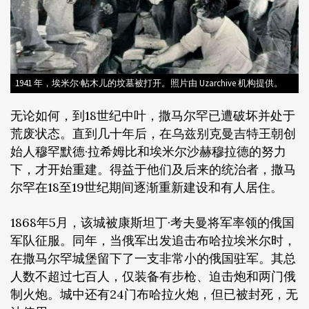
1941 年，埃米尔·帖木儿的坟墓被打开。照片由 Uzarchive 机构提供。
无论如何，到18世纪中叶，撒马尔罕已遭破坏并处于
荒废状态。直到几十年后，在乌兹别克曼吉特王朝创
始人穆罕默德·拉希姆比和埃米尔沙赫穆拉德的努力
下，才开始重建。得益于他们及后来的统治者，撒马
尔罕在18至19世纪期间逐渐重新建设和有人居住。
1868年5月，该城被康斯坦丁·考夫曼将军率领的俄国
军队征服。同年，当俄军出发追击布哈拉埃米尔时，
在撒马尔罕城堡留下了一支非常小的俄国驻军。其总
人数不超过七百人，仅装备有步枪、迫击炮和两门俄
制火炮。城中还有24门布哈拉火炮，但已被封死，无