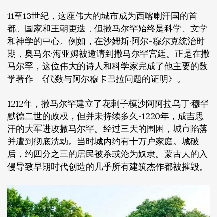
11至13世纪，这座伟大的城市成为西喀喇汗国的首
都。国家和王朝更迭，但撒马尔罕始终是科学、文学
和神学的中心。例如，在沙姆斯·阿尔-穆尔克统治时
期，奥马尔·海亚姆被邀请到撒马尔罕宫廷。正是在撒
马尔罕，这位伟大的诗人和科学家完成了他主要的数
学著作-《代数与阿尔穆卡巴拉问题的证明》。
1212年，撒马尔罕建立了花剌子模沙阿阿拉乌丁·穆罕
默德二世的政权，但并未持续多久-1220年，成吉思
汗的大军进攻撒马尔罕。经过三天的围困，城市陷落
并遭到彻底洗劫。当时城内约有十万户家庭。城破
后，约四分之三的居民被杀或沦为奴隶。蒙古人的入
侵导致早期时代创造的几乎所有建筑杰作都被摧毁。