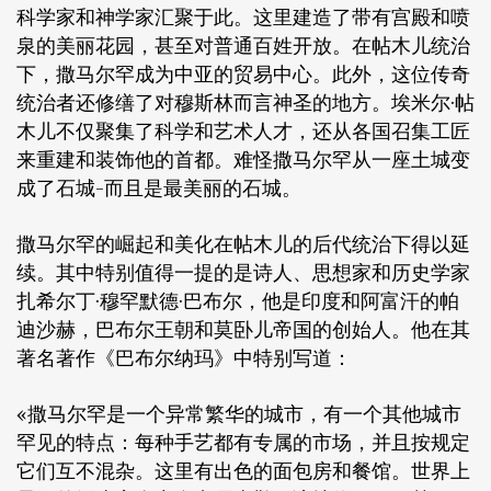
科学家和神学家汇聚于此。这里建造了带有宫殿和喷
泉的美丽花园，甚至对普通百姓开放。在帖木儿统治
下，撒马尔罕成为中亚的贸易中心。此外，这位传奇
统治者还修缮了对穆斯林而言神圣的地方。埃米尔·帖
木儿不仅聚集了科学和艺术人才，还从各国召集工匠
来重建和装饰他的首都。难怪撒马尔罕从一座土城变
成了石城-而且是最美丽的石城。
撒马尔罕的崛起和美化在帖木儿的后代统治下得以延
续。其中特别值得一提的是诗人、思想家和历史学家
扎希尔丁·穆罕默德·巴布尔，他是印度和阿富汗的帕
迪沙赫，巴布尔王朝和莫卧儿帝国的创始人。他在其
著名著作《巴布尔纳玛》中特别写道：
«撒马尔罕是一个异常繁华的城市，有一个其他城市
罕见的特点：每种手艺都有专属的市场，并且按规定
它们互不混杂。这里有出色的面包房和餐馆。世界上