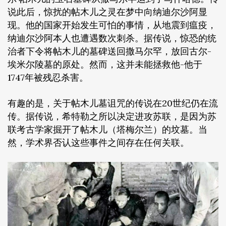
说此后，惊扰的帖木儿之灵在梦中向纳迪尔沙阿显
现。他的国家开始发生可怕的事情，从地震到瘟疫，
纳迪尔沙阿本人也遭遇数次刺杀。据传说，惊恐的统
治者下令将帖木儿的墓碑送回撒马尔罕，放回古尔-
埃米尔陵墓的原处。然而，这并未能拯救他-他于
1747年被残忍杀害。
有趣的是，关于帖木儿墓诅咒的传说在20世纪仍在流
传。据传说，希特勒之所以决定进攻苏联，是因为苏
联考古学家掘开了帖木儿（塔梅尔兰）的坟墓。当
然，学术界否认这些事件之间存在任何关联。